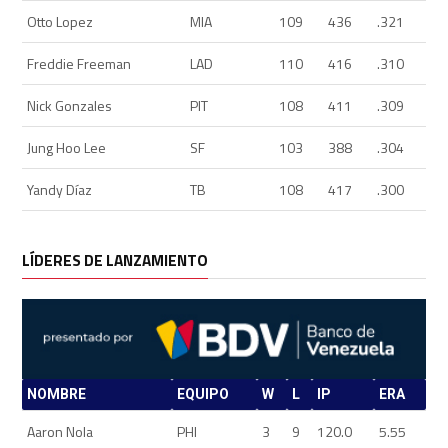
Otto Lopez
MIA
109
436
.321
Freddie Freeman
LAD
110
416
.310
Nick Gonzales
PIT
108
411
.309
Jung Hoo Lee
SF
103
388
.304
Yandy Díaz
TB
108
417
.300
LÍDERES DE LANZAMIENTO
NOMBRE
EQUIPO
W
L
IP
ERA
Aaron Nola
PHI
3
9
120.0
5.55