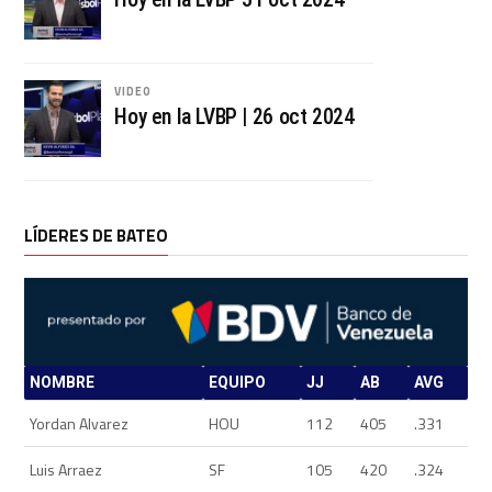
VIDEO
Hoy en la LVBP | 26 oct 2024
LÍDERES DE BATEO
NOMBRE
EQUIPO
JJ
AB
AVG
Yordan Alvarez
HOU
112
405
.331
Luis Arraez
SF
105
420
.324