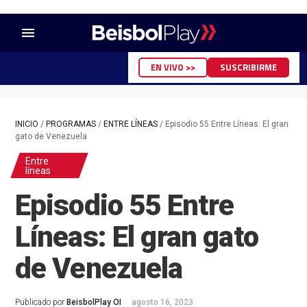
menu
EN VIVO >>
SUSCRIBIRME
INICIO
/
PROGRAMAS
/
ENTRE LÍNEAS
/
Episodio 55 Entre Líneas: El gran
gato de Venezuela
Entre
líneas
Episodio 55 Entre
Líneas: El gran gato
de Venezuela
Publicado por
BeisbolPlay OI
agosto 16, 2023