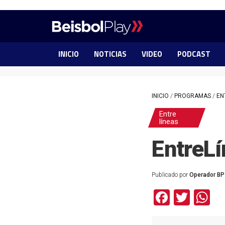
INICIO
NOTICIAS
VIDEO
PODCAST
INICIO
/
PROGRAMAS
/
EN
Entre
líneas
EntreL
Publicado por
Operador BP
Facebo
Twit
W