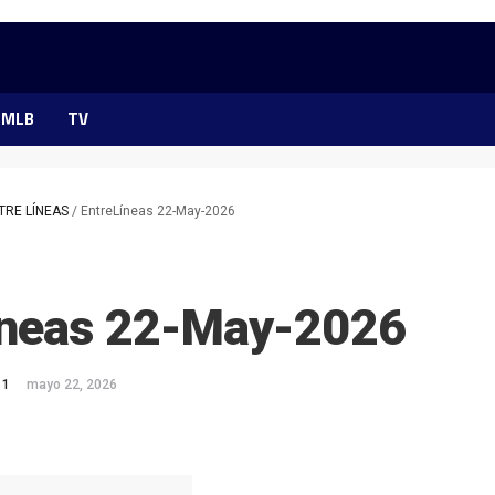
MLB
TV
TRE LÍNEAS
/
EntreLíneas 22-May-2026
íneas 22-May-2026
 1
mayo 22, 2026
ok
ter
hatsApp