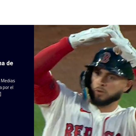
ha de
a Medias
 por el
]