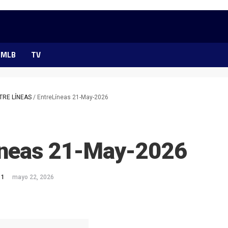
MLB
TV
TRE LÍNEAS
/
EntreLíneas 21-May-2026
íneas 21-May-2026
 1
mayo 22, 2026
ok
ter
hatsApp