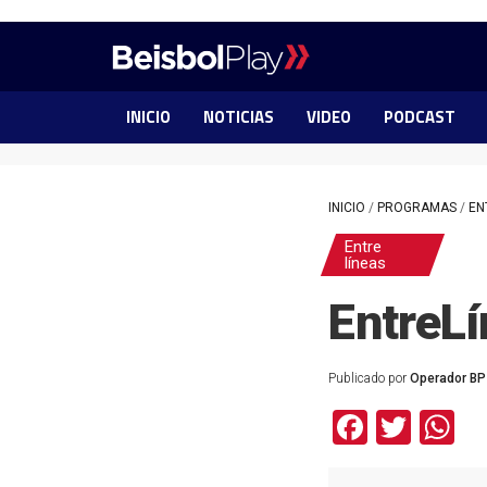
INICIO
NOTICIAS
VIDEO
PODCAST
INICIO
/
PROGRAMAS
/
EN
Entre
líneas
EntreL
Publicado por
Operador BP
Facebo
Twit
W