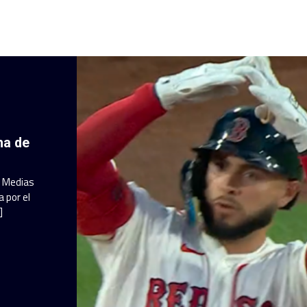
ha de
a Medias
 por el
]