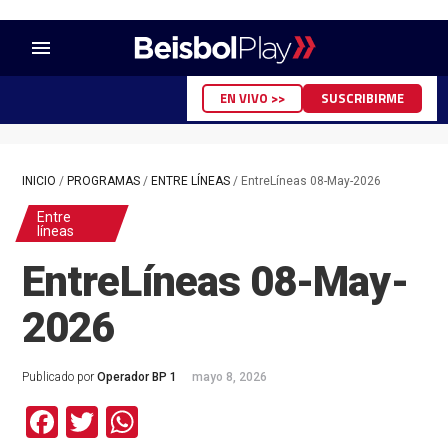
menu
EN VIVO >>
SUSCRIBIRME
INICIO
/
PROGRAMAS
/
ENTRE LÍNEAS
/
EntreLíneas 08-May-2026
Entre
líneas
EntreLíneas 08-May-
2026
Publicado por
Operador BP 1
mayo 8, 2026
Facebook
Twitter
WhatsApp