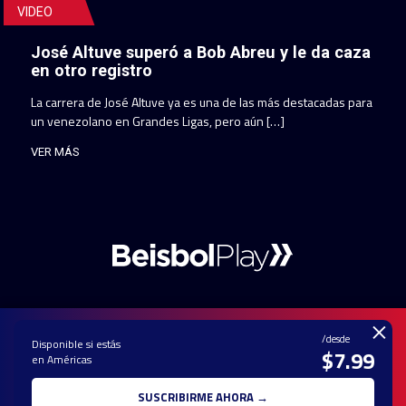
VIDEO
José Altuve superó a Bob Abreu y le da caza
en otro registro
La carrera de José Altuve ya es una de las más destacadas para
un venezolano en Grandes Ligas, pero aún […]
VER MÁS
×
/desde
Disponible si estás
$7.99
en Américas
PAUTA CON
CONTACTO
POLÍTICA DE
TÉRMINOS Y
NOSOTROS
PRIVACIDAD
CONDICIONES
SUSCRIBIRME AHORA →
© 2025 TODOS LOS DERECHOS RESERVADOS - UNA MARCA REGISTRADA