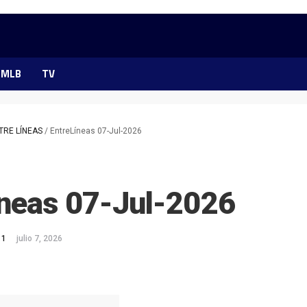
MLB
TV
TRE LÍNEAS
/
EntreLíneas 07-Jul-2026
íneas 07-Jul-2026
 1
julio 7, 2026
ok
ter
hatsApp