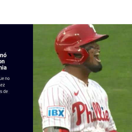
enó
on
hia
que no
áez
es de