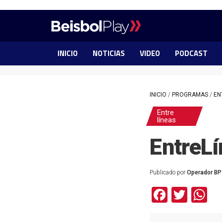
INICIO
NOTICIAS
VIDEO
PODCAST
INICIO
/
PROGRAMAS
/
EN
Entre
líneas
EntreL
Publicado por
Operador BP
Facebo
Twit
W