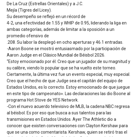
De La Cruz (Estrellas Orientales) y a J.C.
Mejía (Tigres del Licey).
Su desempeño se reflejó en un récord de
4-2, una efectividad de 1.55 y WHIP de 0.95, liderando la liga en
ambas categorías, además de limitar a la oposición a un
promedio ofensivo de
.208. Su labor la desplegó en ocho aperturas y 46.1 entradas.
-Aaron Boone se mostró entusiasmado por la participación de
Aaron Judge en el Clásico Mundial de Béisbol 2026.
“Estoy emocionado por él. Creo que un jugador de su magnitud y
su calibre, viendo lo popular que se ha vuelto este torneo.
Ciertamente, la última vez fue un evento especial, muy especial.
Creo que el hecho de que Judge sea el capitán del equipo de
Estados Unidos, es lo correcto. Estoy emocionado de que juegue
en este tipo de campeonato». Las declaraciones las dio Boone al
programa Hot Stove de YES Network.
-Con el nuevo acuerdo televisivo de MLB, la cadena NBC regresa
al béisbol. Es por eso que busca a sus talentos para las
transmisiones en Estados Unidos. Ayer The Athletic dio a
conocer que existen conversaciones con Clayton Kershaw para
que se una como comentarista. Kershaw, quien se retiró tras el