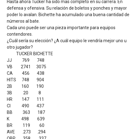
Hasta ahora Tucker ha sido mas completo en su carrera. En
defensa y ofensiva. Su relación de boletos y ponches y mayor
poder lo avalan. Bichette ha acumulado una buena cantidad de
números al bate.
Cada uno puede ser una pieza importante para equipos
contendores.
¿Cuál sería su elección? ¿A cuál equipo le vendría mejor uno u
otro jugador?
TUCKER BICHETTE
JJ 769 748
VB 2741 3075
CA 456 438
HITS 748 904
2B 160 190
3B 20 8
HR 147 111
CI 490 437
BB 363 187
K 498 639
BR 119 60
AVE .273 .294
OBP .358 .337