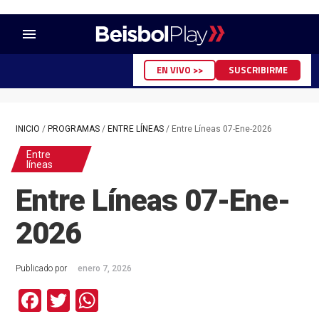
menu
EN VIVO >>
SUSCRIBIRME
INICIO
/
PROGRAMAS
/
ENTRE LÍNEAS
/
Entre Líneas 07-Ene-2026
Entre
líneas
Entre Líneas 07-Ene-
2026
Publicado por
enero 7, 2026
Facebook
Twitter
WhatsApp