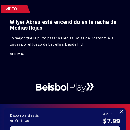
VIDEO
Wilyer Abreu está encendido en la racha de
Medias Rojas
Lo mejor que le pudo pasar a Medias Rojas de Boston fue la
pausa por el Juego de Estrellas. Desde […]
VER MÁS
×
/desde
Disponible si estás
$7.99
en Américas
PAUTA CON
CONTACTO
POLÍTICA DE
TÉRMINOS Y
NOSOTROS
PRIVACIDAD
CONDICIONES