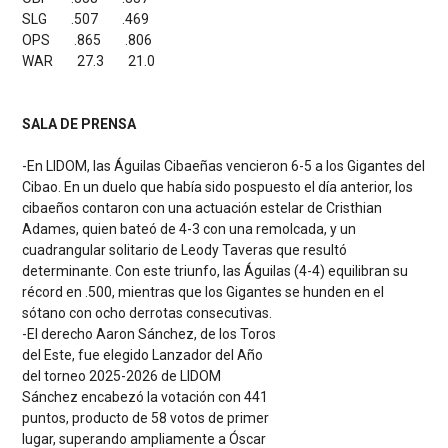
SLG .507 .469
OPS .865 .806
WAR 27.3 21.0
SALA DE PRENSA
-En LIDOM, las Águilas Cibaeñas vencieron 6-5 a los Gigantes del
Cibao. En un duelo que había sido pospuesto el día anterior, los
cibaeños contaron con una actuación estelar de Cristhian
Adames, quien bateó de 4-3 con una remolcada, y un
cuadrangular solitario de Leody Taveras que resultó
determinante. Con este triunfo, las Águilas (4-4) equilibran su
récord en .500, mientras que los Gigantes se hunden en el
sótano con ocho derrotas consecutivas.
-EI derecho Aaron Sánchez, de los Toros
del Este, fue elegido Lanzador del Año
del torneo 2025-2026 de LIDOM
Sánchez encabezó la votación con 441
puntos, producto de 58 votos de primer
lugar, superando ampliamente a Óscar