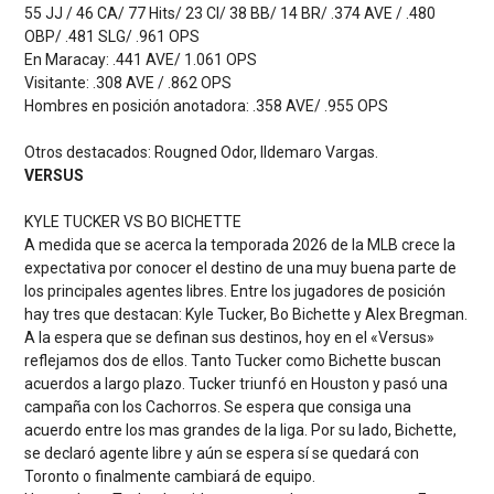
55 JJ / 46 CA/ 77 Hits/ 23 CI/ 38 BB/ 14 BR/ .374 AVE / .480
OBP/ .481 SLG/ .961 OPS
En Maracay: .441 AVE/ 1.061 OPS
Visitante: .308 AVE / .862 OPS
Hombres en posición anotadora: .358 AVE/ .955 OPS
Otros destacados: Rougned Odor, Ildemaro Vargas.
VERSUS
KYLE TUCKER VS BO BICHETTE
A medida que se acerca la temporada 2026 de la MLB crece la
expectativa por conocer el destino de una muy buena parte de
los principales agentes libres. Entre los jugadores de posición
hay tres que destacan: Kyle Tucker, Bo Bichette y Alex Bregman.
A la espera que se definan sus destinos, hoy en el «Versus»
reflejamos dos de ellos. Tanto Tucker como Bichette buscan
acuerdos a largo plazo. Tucker triunfó en Houston y pasó una
campaña con los Cachorros. Se espera que consiga una
acuerdo entre los mas grandes de la liga. Por su lado, Bichette,
se declaró agente libre y aún se espera sí se quedará con
Toronto o finalmente cambiará de equipo.