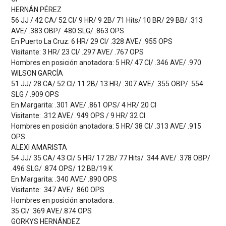
HERNÁN PÉREZ
56 JJ / 42 CA/ 52 CI/ 9 HR/ 9 2B/ 71 Hits/ 10 BR/ 29 BB/ .313
AVE/ .383 OBP/ .480 SLG/ .863 OPS
En Puerto La Cruz: 6 HR/ 29 CI/ .328 AVE/ .955 OPS
Visitante: 3 HR/ 23 CI/ .297 AVE/ .767 OPS
Hombres en posición anotadora: 5 HR/ 47 CI/ .346 AVE/ .970
WILSON GARCÍA
51 JJ/ 28 CA/ 52 CI/ 11 2B/ 13 HR/ .307 AVE/ .355 OBP/ .554
SLG / .909 OPS
En Margarita: .301 AVE/ .861 OPS/ 4 HR/ 20 CI
Visitante: .312 AVE/ .949 OPS / 9 HR/ 32 CI
Hombres en posición anotadora: 5 HR/ 38 CI/ .313 AVE/ .915
OPS
ALEXI AMARISTA
54 JJ/ 35 CA/ 43 CI/ 5 HR/ 17 2B/ 77 Hits/ .344 AVE/ .378 OBP/
.496 SLG/ .874 OPS/ 12 BB/19 K
En Margarita: .340 AVE/ .890 OPS
Visitante: .347 AVE/ .860 OPS
Hombres en posición anotadora:
35 CI/ .369 AVE/.874 OPS
GORKYS HERNÁNDEZ