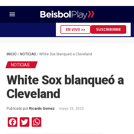
menu
EN VIVO >>
SUSCRIBIRME
INICIO
/
NOTICIAS
/
White Sox blanqueó a Cleveland
NOTICIAS
White Sox blanqueó a
Cleveland
Publicado por
Ricardo Gomez
mayo 25, 2023
Facebook
Twitter
WhatsApp