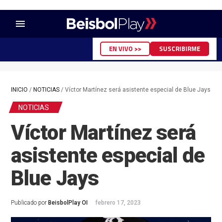
menu
EN VIVO >>
SUSCRIBIRME
INICIO
/
NOTICIAS
/
Víctor Martínez será asistente especial de Blue Jays
NOTICIAS
Víctor Martínez será
asistente especial de
Blue Jays
Publicado por
BeisbolPlay OI
febrero 17, 2023