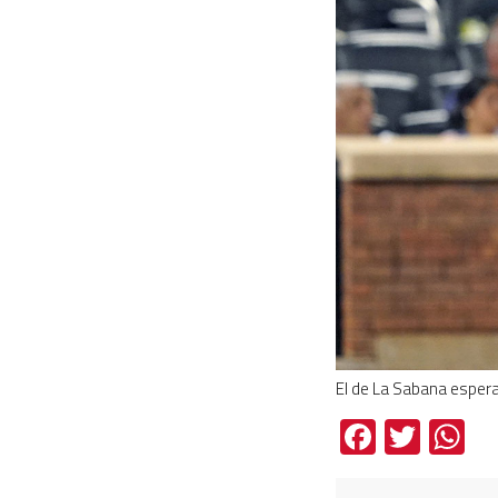
El de La Sabana espera
Facebo
Twit
W