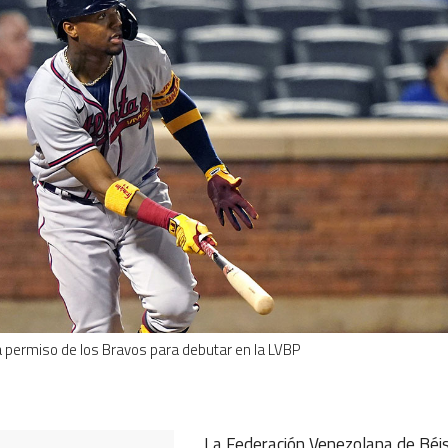
 permiso de los Bravos para debutar en la LVBP
ok
ter
hatsApp
La Federación Venezolana de Béis