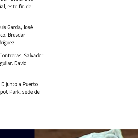
al, este fin de
uis García, José
co, Brusdar
ríguez.
 Contreras, Salvador
uilar, David
o D junto a Puerto
epot Park, sede de