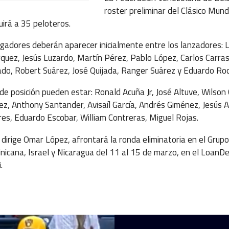
roster preliminar del Clásico Mundi
uirá a 35 peloteros.
ugadores deberán aparecer inicialmente entre los lanzadores: L
uez, Jesús Luzardo, Martín Pérez, Pablo López, Carlos Carras
rado, Robert Suárez, José Quijada, Ranger Suárez y Eduardo Rod
de posición pueden estar: Ronald Acuña Jr, José Altuve, Wilson
z, Anthony Santander, Avisaíl García, Andrés Giménez, Jesús Ag
res, Eduardo Escobar, William Contreras, Miguel Rojas.
ue dirige Omar López, afrontará la ronda eliminatoria en el Grup
inicana, Israel y Nicaragua del 11 al 15 de marzo, en el LoanD
.