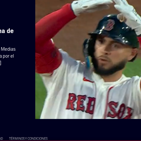
ha de
a Medias
 por el
]
AD
TÉRMINOS Y CONDICIONES