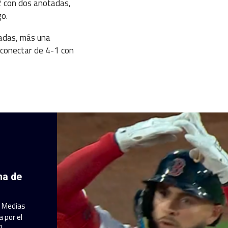
2 con dos anotadas,
go.
tadas, más una
l conectar de 4-1 con
ha de
a Medias
 por el