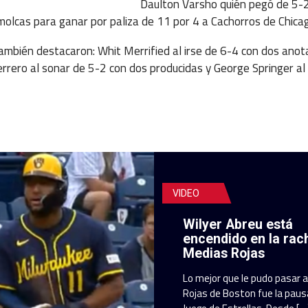
Daulton Varsho quién pegó de 5-
molcas para ganar por paliza de 11 por 4 a Cachorros de Chica
ambién destacaron: Whit Merrified al irse de 6-4 con dos ano
errero al sonar de 5-2 con dos producidas y George Springer a
VIDEO
Wilyer Abreu está
encendido en la rac
Medias Rojas
Lo mejor que le pudo pasar 
Rojas de Boston fue la pausa