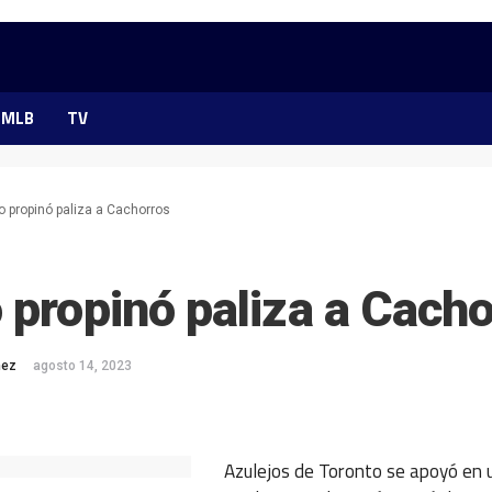
MLB
TV
o propinó paliza a Cachorros
 propinó paliza a Cach
mez
agosto 14, 2023
ok
ter
hatsApp
Azulejos de Toronto se apoyó en 