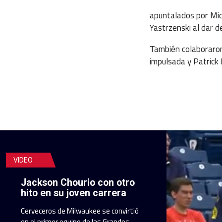
apuntalados por Mic
Yastrzenski al dar d
También colaboraron
impulsada y Patrick 
VIDEO
Jackson Chourio con otro
hito en su joven carrera
Cerveceros de Milwaukee se convirtió
en el primer equipo de las Grandes