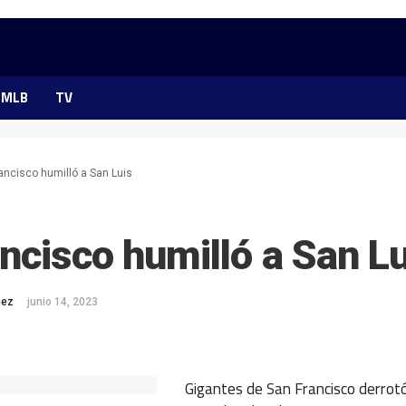
MLB
TV
ancisco humilló a San Luis
ncisco humilló a San Lu
mez
junio 14, 2023
ok
ter
hatsApp
Gigantes de San Francisco derrot