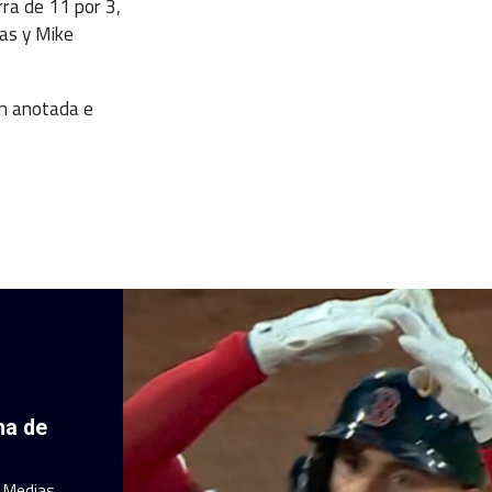
rra de 11 por 3,
as y Mike
on anotada e
ha de
a Medias