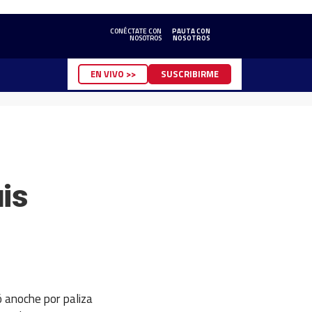
CONÉCTATE CON
PAUTA CON
NOSOTROS
NOSOTROS
EN VIVO >>
SUSCRIBIRME
is
ó anoche por paliza