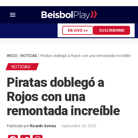
menu
EN VIVO >>
SUSCRIBIRME
INICIO
/
NOTICIAS
/
Piratas doblegó a Rojos con una remontada increíble
NOTICIAS
Piratas doblegó a
Rojos con una
remontada increíble
Publicado por
Ricardo Gomez
septiembre 24, 2023