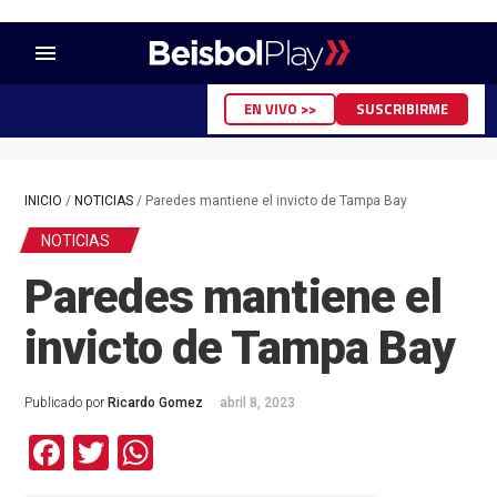
menu
EN VIVO >>
SUSCRIBIRME
INICIO
/
NOTICIAS
/
Paredes mantiene el invicto de Tampa Bay
NOTICIAS
Paredes mantiene el
invicto de Tampa Bay
Publicado por
Ricardo Gomez
abril 8, 2023
Facebook
Twitter
WhatsApp