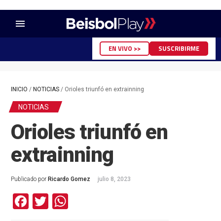
menu
EN VIVO >>
SUSCRIBIRME
INICIO
/
NOTICIAS
/
Orioles triunfó en extrainning
NOTICIAS
Orioles triunfó en
extrainning
Publicado por
Ricardo Gomez
julio 8, 2023
Facebook
Twitter
WhatsApp