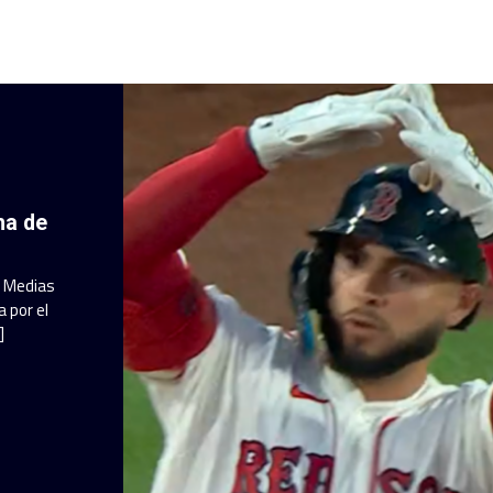
ha de
a Medias
 por el
]