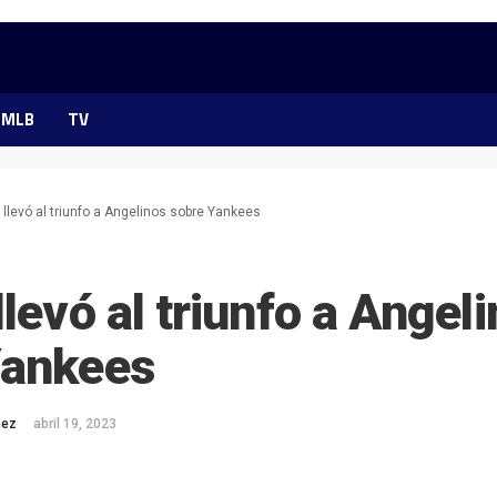
MLB
TV
 llevó al triunfo a Angelinos sobre Yankees
llevó al triunfo a Angel
Yankees
mez
abril 19, 2023
ok
ter
hatsApp