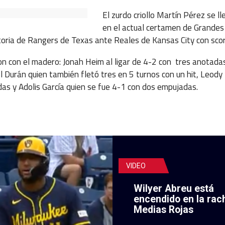
El zurdo criollo Martín Pérez se l
en el actual certamen de Grandes 
toria de Rangers de Texas ante Reales de Kansas City con scor
n con el madero: Jonah Heim al ligar de 4-2 con tres anotada
 Durán quien también fletó tres en 5 turnos con un hit, Leody
das y Adolis García quien se fue 4-1 con dos empujadas.
VIDEO
Wilyer Abreu está
encendido en la rac
Medias Rojas