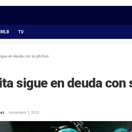
MLB
TV
sigue en deuda con su pitcheo
ta sigue en deuda con 
mez
noviembre 7, 2023