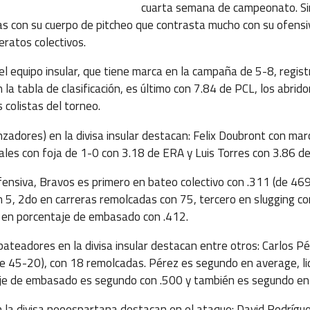
cuarta semana de campeonato. Si
s con su cuerpo de pitcheo que contrasta mucho con su ofensiv
eratos colectivos.
l equipo insular, que tiene marca en la campaña de 5-8, regis
n la tabla de clasificación, es último con 7.84 de PCL, los abri
colistas del torneo.
nzadores) en la divisa insular destacan: Felix Doubront con ma
les con foja de 1-0 con 3.18 de ERA y Luis Torres con 3.86 d
fensiva, Bravos es primero en bateo colectivo con .311 (de 469
con 5, 2do en carreras remolcadas con 75, tercero en slugging 
r en porcentaje de embasado con .412.
bateadores en la divisa insular destacan entre otros: Carlos P
de 45-20), con 18 remolcadas. Pérez es segundo en average, l
je de embasado es segundo con .500 y también es segundo en 
la divisa neoespartana destacan en el ataque: David Rodrígu