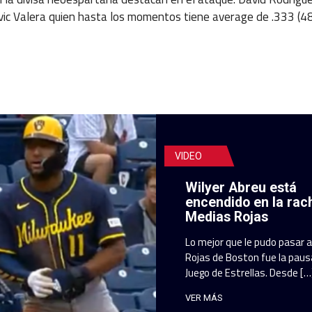
vic Valera quien hasta los momentos tiene average de .333 (4
VIDEO
Wilyer Abreu está
encendido en la rac
Medias Rojas
Lo mejor que le pudo pasar 
Rojas de Boston fue la pausa
Juego de Estrellas. Desde […
VER MÁS