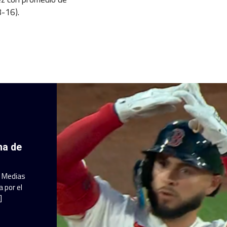
8-16).
ha de
a Medias
 por el
]