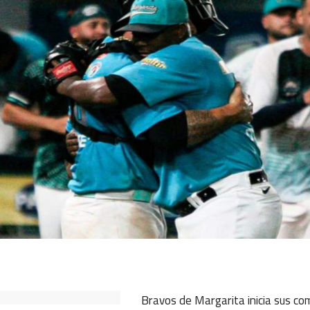
ok
ter
hatsApp
Bravos de Margarita inicia sus co