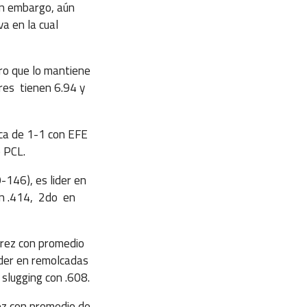
n embargo, aún
a en la cual
tro que lo mantiene
dores tienen 6.94 y
rca de 1-1 con EFE
e PCL.
-146), es lider en
con .414, 2do en
érez con promedio
ider en remolcadas
slugging con .608.
ez con promedio de