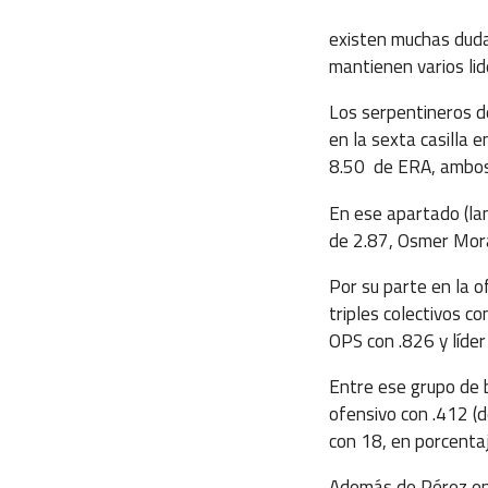
existen muchas duda
mantienen varios lid
Los serpentineros de
en la sexta casilla e
8.50 de ERA, ambos 
En ese apartado (la
de 2.87, Osmer Mora
Por su parte en la o
triples colectivos 
OPS con .826 y líde
Entre ese grupo de 
ofensivo con .412 (
con 18, en porcenta
Además de Pérez en 