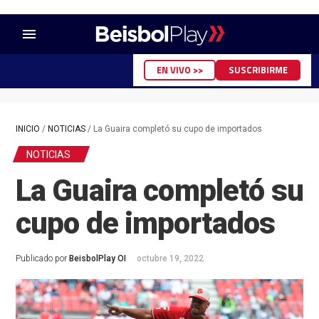
menu
EN VIVO >>
SUSCRIBIRME
INICIO
/
NOTICIAS
/
La Guaira completó su cupo de importados
NOTICIAS
La Guaira completó su
cupo de importados
Publicado por
BeisbolPlay OI
octubre 19, 2022