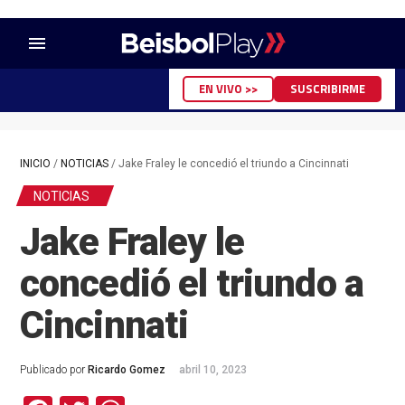
menu
EN VIVO >>
SUSCRIBIRME
INICIO
/
NOTICIAS
/
Jake Fraley le concedió el triundo a Cincinnati
NOTICIAS
Jake Fraley le
concedió el triundo a
Cincinnati
Publicado por
Ricardo Gomez
abril 10, 2023