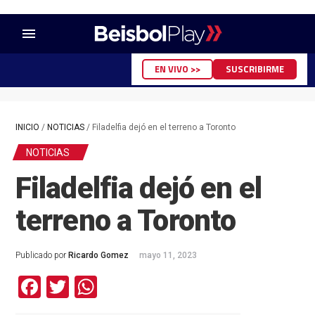
menu
EN VIVO >>
SUSCRIBIRME
INICIO
/
NOTICIAS
/
Filadelfia dejó en el terreno a Toronto
NOTICIAS
Filadelfia dejó en el
terreno a Toronto
Publicado por
Ricardo Gomez
mayo 11, 2023
Facebook
Twitter
WhatsApp