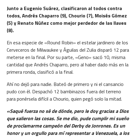
Junto a Eugenio Suárez, clasificaron al todos contra
todos, Andrés Chaparro (9), Chourio (7), Moisés Gómez
(5) y Renato Núñez como mejor perdedor de las llaves
(8).
En esa especie de «Round Robin» el estelar jardinero de los
Cerveceros de Milwaukee y Águilas del Zulia disparó 12 para
meterse en la final. Por su parte, «Geno» sacó 10, misma
cantidad que Andrés Chaparro, pero al haber dado más en la
primera ronda, clasificó a la final.
Ahí no dejó para nadie. Bateó de primero y ni el cansancio
pudo con él. Despachó 12 bambinazos fuera del terreno
para ponérsela difícil a Chourio, quien pegó solo la mitad.
«Saqué fuerza no sé de dónde, pero le doy gracias a Dios
que salieron las cosas. Se me dio, pude cumplir mi sueño
de proclamarme campeón del Derby de Jonrones. Es un
honor y un orgullo para mí representar a Venezuela, a los