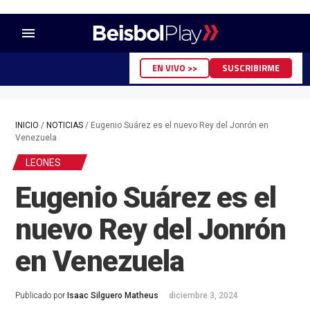
menu
EN VIVO >>
SUSCRIBIRME
INICIO
/
NOTICIAS
/
Eugenio Suárez es el nuevo Rey del Jonrón en
Venezuela
LEONES
Eugenio Suárez es el
nuevo Rey del Jonrón
en Venezuela
Publicado por
Isaac Silguero Matheus
diciembre 3, 2024