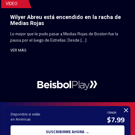
VIDEO
Wilyer Abreu está encendido en la racha de
Medias Rojas
Lo mejor que le pudo pasar a Medias Rojas de Boston fue la
pausa por el Juego de Estrellas. Desde […]
VER MÁS
×
/desde
Disponible si estás
$7.99
en Américas
PAUTA CON
CONTACTO
POLÍTICA DE
TÉRMINOS Y
NOSOTROS
PRIVACIDAD
CONDICIONES
SUSCRIBIRME AHORA →
© 2025 TODOS LOS DERECHOS RESERVADOS - UNA MARCA REGISTRADA