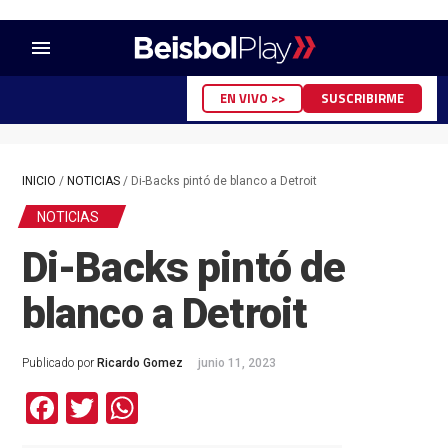
menu
EN VIVO >>
SUSCRIBIRME
INICIO
/
NOTICIAS
/
Di-Backs pintó de blanco a Detroit
NOTICIAS
Di-Backs pintó de
blanco a Detroit
Publicado por
Ricardo Gomez
junio 11, 2023
Facebook
Twitter
WhatsApp