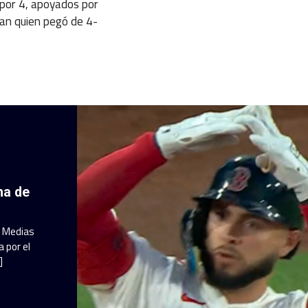
 por 4, apoyados por
an quien pegó de 4-
ha de
a Medias
 por el
]