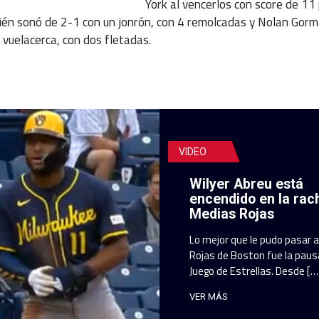
York al vencerlos con score de 11
ién sonó de 2-1 con un jonrón, con 4 remolcadas y Nolan Gorm
 vuelacerca, con dos fletadas.
VIDEO
Wilyer Abreu está
encendido en la rac
Medias Rojas
Lo mejor que le pudo pasar 
Rojas de Boston fue la pausa
Juego de Estrellas. Desde […
VER MÁS