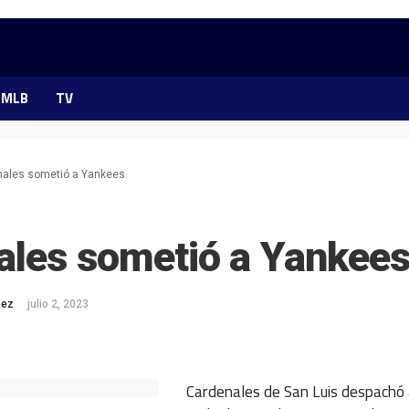
MLB
TV
nales sometió a Yankees
ales sometió a Yankee
mez
julio 2, 2023
ok
ter
hatsApp
Cardenales de San Luis despachó