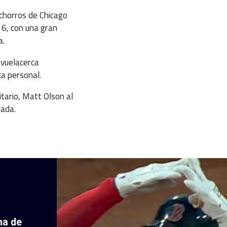
chorros de Chicago
r 6, con una gran
a.
 vuelacerca
ca personal.
itario, Matt Olson al
sada.
ha de