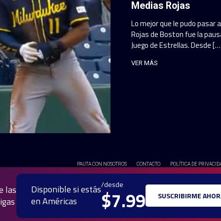
Medias Rojas
Lo mejor que le pudo pasar 
Rojas de Boston fue la pausa
Juego de Estrellas. Desde […
VER MÁS
PAUTA CON NOSOTROS
CONTACTO
POLÍTICA DE PRIVACID
© 2025 TODOS LOS DERECH
/desde
Disponible si estás
e las
$7.99
SUSCRIBIRME AHOR
en Américas
igas