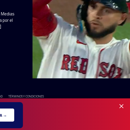
a Medias
 por el
]
AD
TÉRMINOS Y CONDICIONES
×
OS RESERVADOS - UNA MARCA REGISTRADA DE Ole Interactive LLC
A →