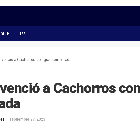
MLB
TV
 venció a Cachorros con gran remontada
venció a Cachorros con
ada
mez
septiembre 27, 2023
ok
ter
hatsApp