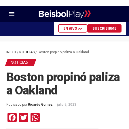
menu
EN VIVO >>
SUSCRIBIRME
INICIO
/
NOTICIAS
/
Boston propinó paliza a Oakland
NOTICIAS
Boston propinó paliza
a Oakland
Publicado por
Ricardo Gomez
julio 9, 2023
Facebook
Twitter
WhatsApp