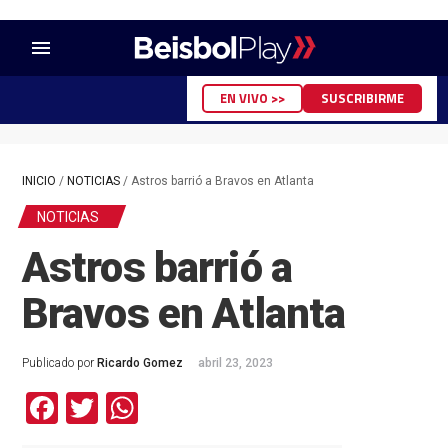
menu
EN VIVO >>
SUSCRIBIRME
INICIO
/
NOTICIAS
/
Astros barrió a Bravos en Atlanta
NOTICIAS
Astros barrió a
Bravos en Atlanta
Publicado por
Ricardo Gomez
abril 23, 2023
Facebook
Twitter
WhatsApp