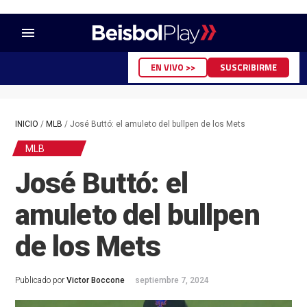
menu
EN VIVO >>
SUSCRIBIRME
INICIO
/
MLB
/
José Buttó: el amuleto del bullpen de los Mets
MLB
José Buttó: el
amuleto del bullpen
de los Mets
Publicado por
Victor Boccone
septiembre 7, 2024