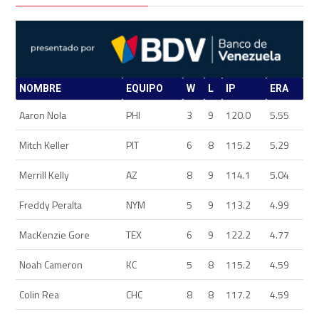
NOMBRE
EQUIPO
W
L
IP
ERA
Aaron Nola
PHI
3
9
120.0
5.55
Mitch Keller
PIT
6
8
115.2
5.29
Merrill Kelly
AZ
8
9
114.1
5.04
Freddy Peralta
NYM
5
9
113.2
4.99
MacKenzie Gore
TEX
6
9
122.2
4.77
Noah Cameron
KC
5
8
115.2
4.59
Colin Rea
CHC
8
8
117.2
4.59