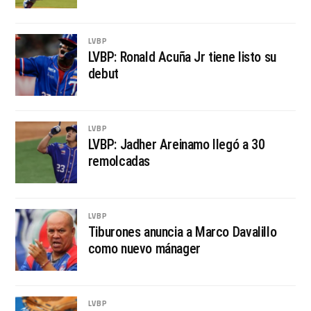
LVBP
LVBP: Ronald Acuña Jr tiene listo su
debut
LVBP
LVBP: Jadher Areinamo llegó a 30
remolcadas
LVBP
Tiburones anuncia a Marco Davalillo
como nuevo mánager
LVBP