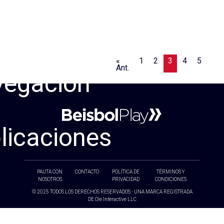
«
1
2
3
4
5
…
Ant.
egación
licaciones
PAUTA CON
CONTACTO
POLÍTICA DE
TÉRMINOS Y
NOSOTROS
PRIVACIDAD
CONDICIONES
© 2025 TODOS LOS DERECHOS RESERVADOS - UNA MARCA REGISTRADA
DE Ole Interactive LLC