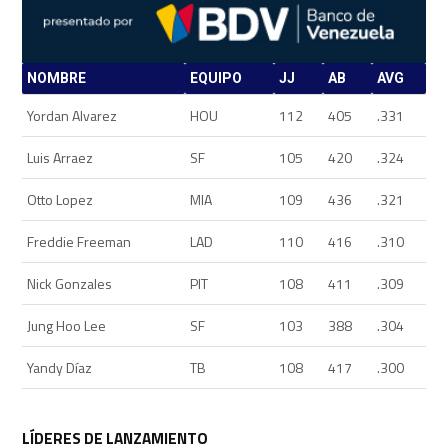
NOMBRE
EQUIPO
JJ
AB
AVG
Yordan Alvarez
HOU
112
405
.331
Luis Arraez
SF
105
420
.324
Otto Lopez
MIA
109
436
.321
Freddie Freeman
LAD
110
416
.310
Nick Gonzales
PIT
108
411
.309
Jung Hoo Lee
SF
103
388
.304
Yandy Díaz
TB
108
417
.300
LÍDERES DE LANZAMIENTO