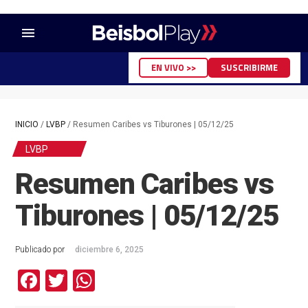
menu
EN VIVO >>
SUSCRIBIRME
INICIO
/
LVBP
/
Resumen Caribes vs Tiburones | 05/12/25
LVBP
Resumen Caribes vs
Tiburones | 05/12/25
Publicado por
diciembre 6, 2025
Facebook
Twitter
WhatsApp