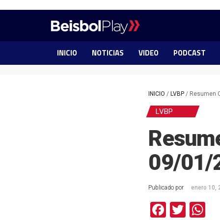
INICIO
NOTICIAS
VIDEO
PODCAST
INICIO
/
LVBP
/
Resumen Ca
LVBP
Resume
09/01/
Publicado por
enero 10,
Facebo
Twit
W