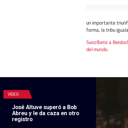
un importante triun
forma, la tribu igua
Suscríbete a Beisbo
del mundo.
VIDEO
José Altuve superó a Bob
Abreu y le da caza en otro
registro