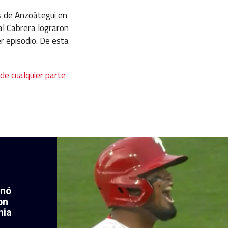
s de Anzoátegui en
al Cabrera lograron
r episodio. De esta
de cualquier parte
enó
on
hia