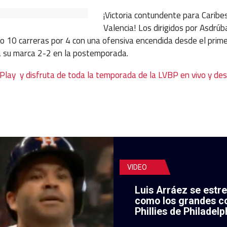
¡Victoria contundente para Caribe
Valencia! Los dirigidos por Asdrúb
fo 10 carreras por 4 con una ofensiva encendida desde el prime
la su marca 2-2 en la postemporada.
lPlay y disfruta de toda la temporada de la LVBP en vivo y des
VIDEO
Luis Arráez se estr
como los grandes c
Phillies de Philadelp