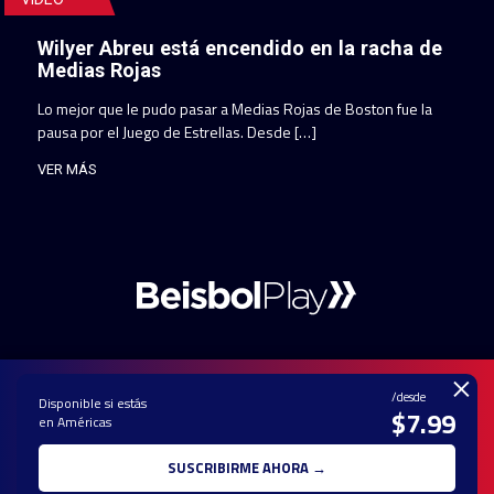
Wilyer Abreu está encendido en la racha de
Medias Rojas
Lo mejor que le pudo pasar a Medias Rojas de Boston fue la
pausa por el Juego de Estrellas. Desde […]
VER MÁS
×
/desde
Disponible si estás
$7.99
en Américas
PAUTA CON
CONTACTO
POLÍTICA DE
TÉRMINOS Y
NOSOTROS
PRIVACIDAD
CONDICIONES
SUSCRIBIRME AHORA →
© 2025 TODOS LOS DERECHOS RESERVADOS - UNA MARCA REGISTRADA
DE Ole Interactive LLC