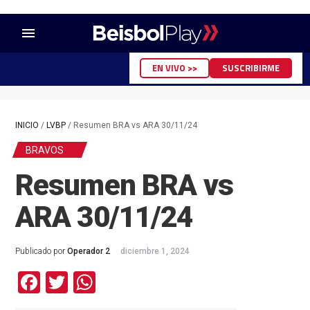
menu
EN VIVO >>
SUSCRIBIRME
INICIO
/
LVBP
/
Resumen BRA vs ARA 30/11/24
BRAVOS
Resumen BRA vs
ARA 30/11/24
Publicado por
Operador 2
diciembre 1, 2024
Facebook
Twitter
WhatsApp