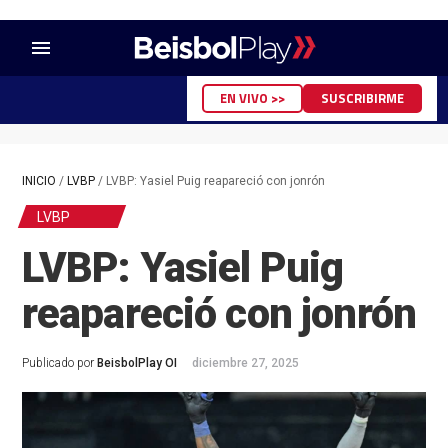
menu
EN VIVO >>
SUSCRIBIRME
INICIO
/
LVBP
/
LVBP: Yasiel Puig reapareció con jonrón
LVBP
LVBP: Yasiel Puig
reapareció con jonrón
Publicado por
BeisbolPlay OI
diciembre 27, 2025