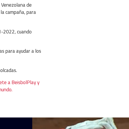
 Venezolana de
 la campaña, para
21-2022, cuando
das para ayudar a los
molcadas.
ete a BeisbolPlay y
 mundo.