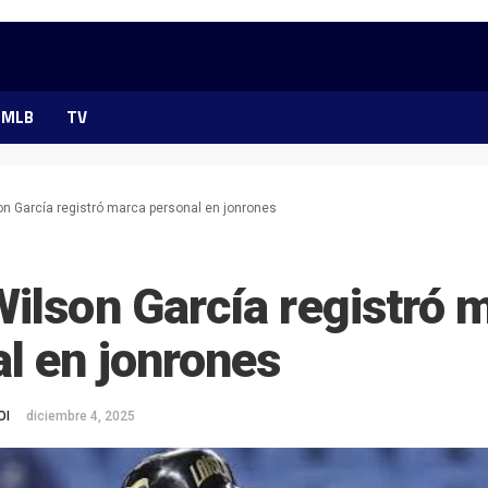
MLB
TV
on García registró marca personal en jonrones
ilson García registró 
l en jonrones
OI
diciembre 4, 2025