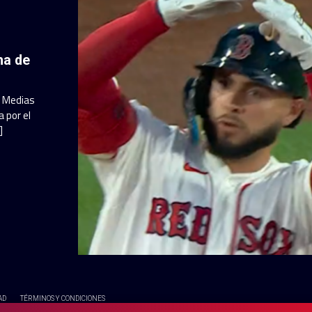
ha de
a Medias
 por el
]
AD
TÉRMINOS Y CONDICIONES