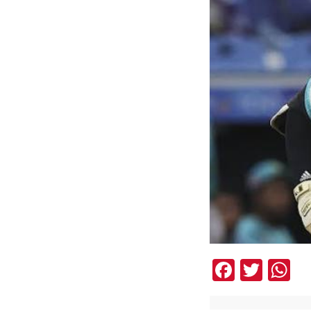
Facebo
Twit
W