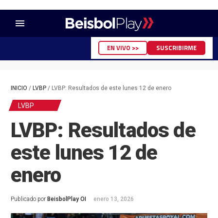
menu
EN VIVO >>
SUSCRIBIRME
INICIO
/
LVBP
/
LVBP: Resultados de este lunes 12 de enero
LVBP
LVBP: Resultados de
este lunes 12 de
enero
Publicado por
BeisbolPlay OI
enero 13, 2026