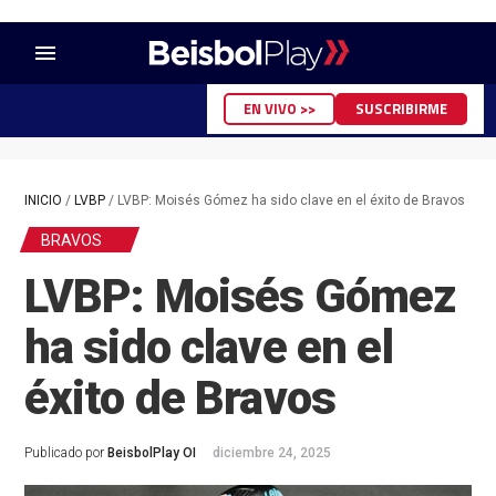
menu
EN VIVO >>
SUSCRIBIRME
INICIO
/
LVBP
/
LVBP: Moisés Gómez ha sido clave en el éxito de Bravos
BRAVOS
LVBP: Moisés Gómez
ha sido clave en el
éxito de Bravos
Publicado por
BeisbolPlay OI
diciembre 24, 2025