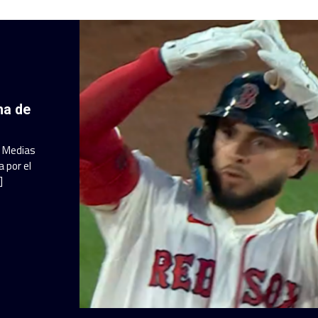
ha de
a Medias
 por el
]