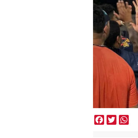
Facebo
Twit
W