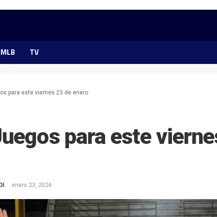
MLB
TV
os para este viernes 23 de enero
uegos para este vierne
OI
enero 23, 2026