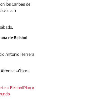
con los Caribes de
davía con
sábado.
lana de Beisbol
adio Antonio Herrera
o Alfonso «Chico»
ete a BeisbolPlay y
 mundo.