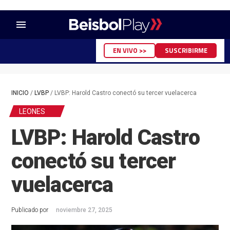
menu
EN VIVO >>
SUSCRIBIRME
INICIO
/
LVBP
/
LVBP: Harold Castro conectó su tercer vuelacerca
LEONES
LVBP: Harold Castro
conectó su tercer
vuelacerca
Publicado por
noviembre 27, 2025