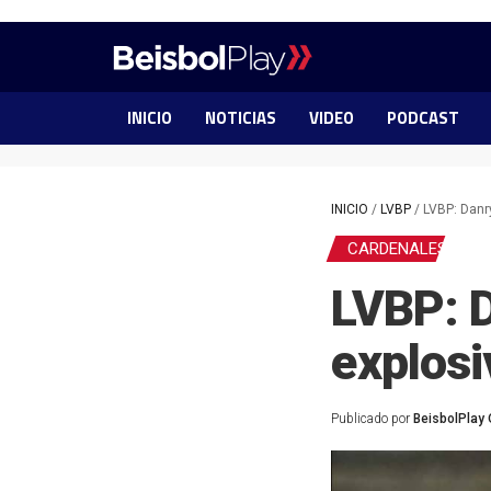
INICIO
NOTICIAS
VIDEO
PODCAST
INICIO
/
LVBP
/
LVBP: Danr
CARDENALES
LVBP: 
explos
Publicado por
BeisbolPlay 