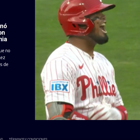
enó
on
hia
que no
áez
es de
AD
TÉRMINOS Y CONDICIONES