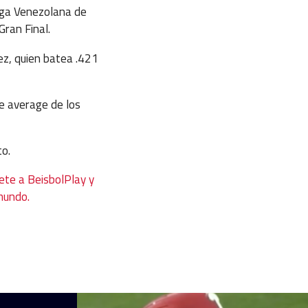
Liga Venezolana de
Gran Final.
uez, quien batea .421
de average de los
to.
ete a BeisbolPlay y
 mundo.