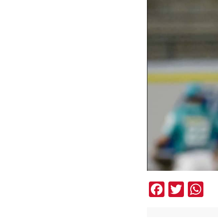
Facebo
Twit
W