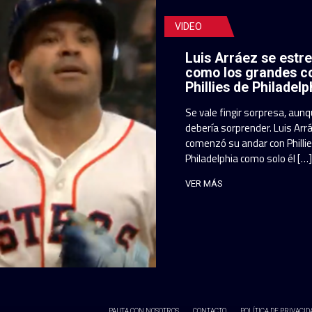
VIDEO
Luis Arráez se estr
como los grandes c
Phillies de Philadelp
Se vale fingir sorpresa, aun
debería sorprender. Luis Arr
comenzó su andar con Philli
Philadelphia como solo él […]
VER MÁS
PAUTA CON NOSOTROS
CONTACTO
POLÍTICA DE PRIVACID