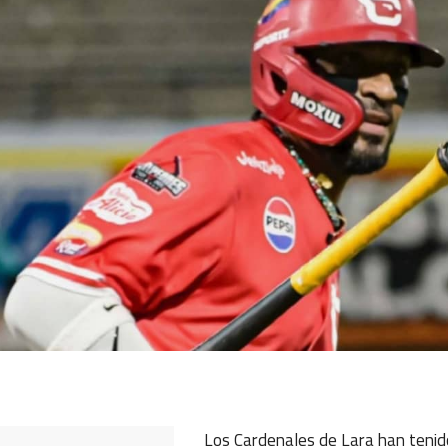
ok
ter
hatsApp
Los Cardenales de Lara han teni