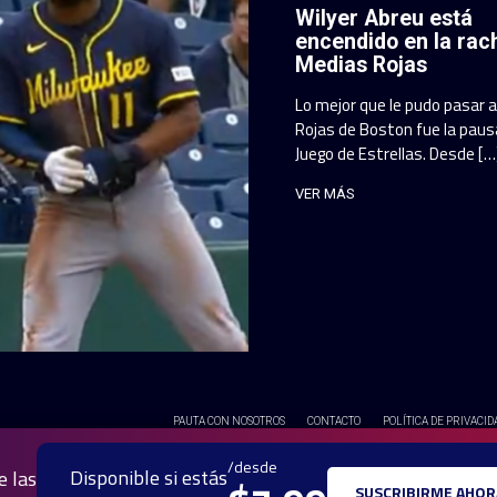
Wilyer Abreu está
encendido en la rac
Medias Rojas
Lo mejor que le pudo pasar 
Rojas de Boston fue la pausa
Juego de Estrellas. Desde […
VER MÁS
PAUTA CON NOSOTROS
CONTACTO
POLÍTICA DE PRIVACID
© 2025 TODOS LOS DERECH
/desde
Disponible si estás
e las
SUSCRIBIRME AHOR