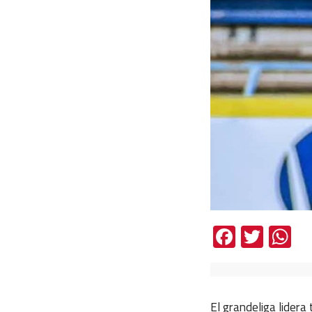
Facebo
Twit
W
El grandeliga lider