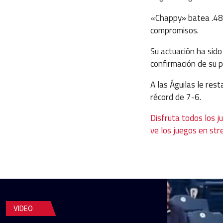
«Chappy» batea .489
compromisos.
Su actuación ha sido
confirmación de su p
A las Águilas le res
récord de 7-6.
Disfruta todos los j
ve los juegos en str
VIDEO