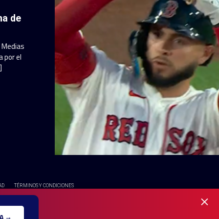
ha de
a Medias
 por el
]
AD
TÉRMINOS Y CONDICIONES
×
OS RESERVADOS - UNA MARCA REGISTRADA DE Ole Interactive LLC
A →