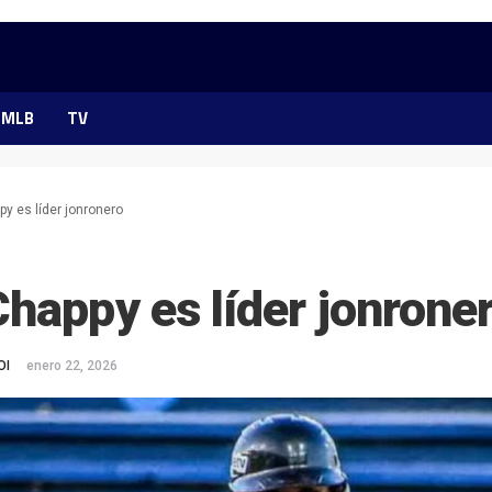
MLB
TV
py es líder jonronero
happy es líder jonrone
OI
enero 22, 2026