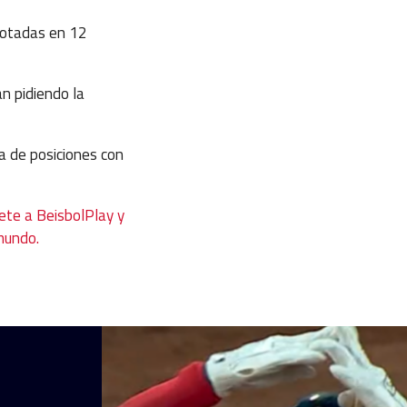
notadas en 12
n pidiendo la
la de posiciones con
ete a BeisbolPlay y
 mundo.