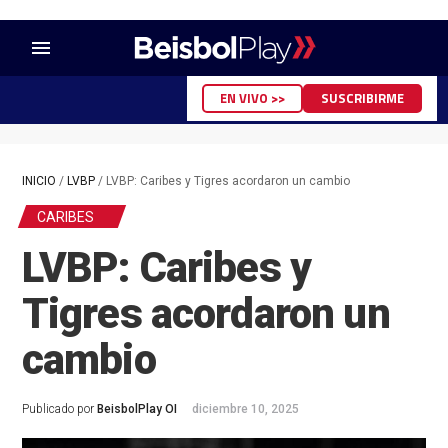
menu
EN VIVO >>
SUSCRIBIRME
INICIO
/
LVBP
/
LVBP: Caribes y Tigres acordaron un cambio
CARIBES
LVBP: Caribes y
Tigres acordaron un
cambio
Publicado por
BeisbolPlay OI
diciembre 10, 2025