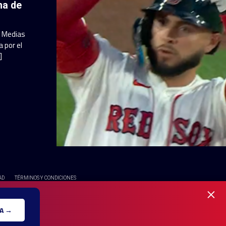
ha de
a Medias
 por el
]
AD
TÉRMINOS Y CONDICIONES
×
OS RESERVADOS - UNA MARCA REGISTRADA DE Ole Interactive LLC
A →