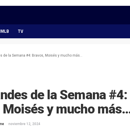
MLB
TV
es de la Semana #4: Bravos, Moisés y mucho más…
andes de la Semana #4:
, Moisés y mucho más
one
noviembre 12, 2024