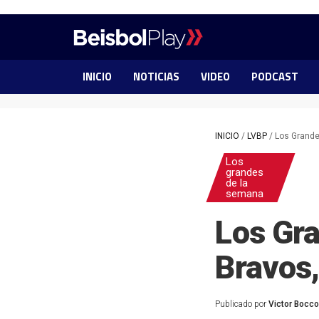
INICIO
NOTICIAS
VIDEO
PODCAST
INICIO
/
LVBP
/
Los Grand
Los
grandes
de la
semana
Los Gr
Bravos
Publicado por
Victor Bocc