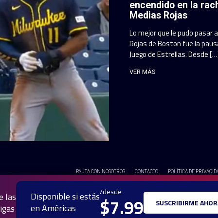
encendido en la rac
Medias Rojas
Lo mejor que le pudo pasar 
Rojas de Boston fue la pausa
Juego de Estrellas. Desde […
VER MÁS
PAUTA CON NOSOTROS
CONTACTO
POLÍTICA DE PRIVACID
© 2025 TODOS LOS DERECH
/desde
Disponible si estás
e las
$7.99
SUSCRIBIRME AHOR
en Américas
igas