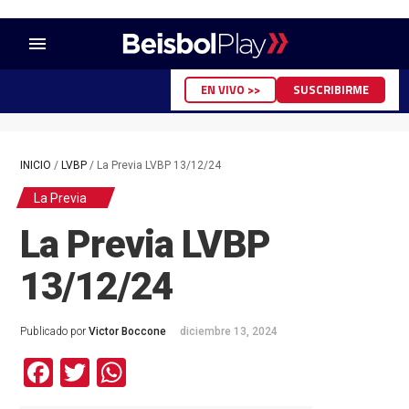
menu
EN VIVO >>
SUSCRIBIRME
INICIO
/
LVBP
/
La Previa LVBP 13/12/24
La Previa
La Previa LVBP
13/12/24
Publicado por
Victor Boccone
diciembre 13, 2024
Facebook
Twitter
WhatsApp