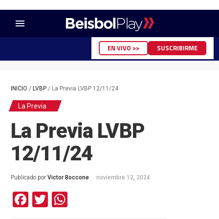
menu
EN VIVO >>
SUSCRIBIRME
INICIO
/
LVBP
/
La Previa LVBP 12/11/24
La Previa
La Previa LVBP
12/11/24
Publicado por
Victor Boccone
noviembre 12, 2024
Facebook
Twitter
WhatsApp