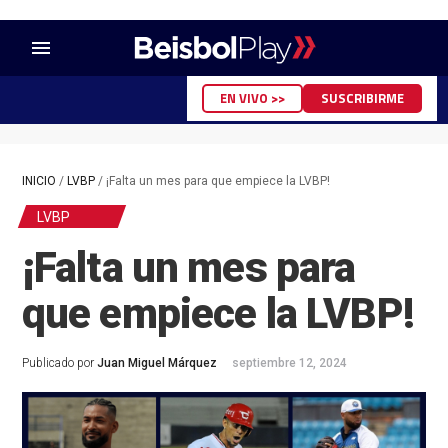
menu
EN VIVO >>
SUSCRIBIRME
INICIO
/
LVBP
/
¡Falta un mes para que empiece la LVBP!
LVBP
¡Falta un mes para
que empiece la LVBP!
Publicado por
Juan Miguel Márquez
septiembre 12, 2024