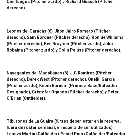
Cienfuegos (Pitcher zurdo)
y
Richard Guasch (Pitcher
derecho)
.
Leones del Caracas (6)
:
Jhon Jairo Romero (Pitcher
derecho)
,
Sam Bordner (Pitcher derecho)
,
Ronnie Williams
(Pitcher derecho)
,
Ben Braymer (Pitcher zurdo)
,
Julio
Robaina (Pitcher zurdo) y Colin Peluse (Pitcher derecho)
.
Navegantes del Magallanes (6)
:
J.C Ramírez (Pitcher
derecho)
,
Derek West (Pitcher derecho)
,
Onelki García
(Pitcher zurdo)
,
Keom Barnum (Primera Base/Bateador
Designado)
,
Cristofer Ogando (Pitcher derecho) y Peter
O’Brien (Outfielder)
.
Tiburones de La Guaira (9, tres deben estar en la reserva,
fuera de roster semanal, en espera de ser utilizados)
:
Leonys Martin (Outfielder)
,
Yasiel Puig (Outfielder/Bateador