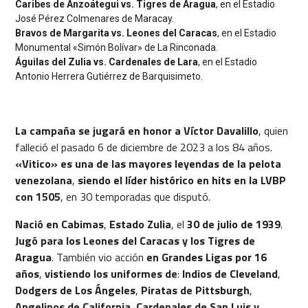
Caribes de Anzoátegui vs. Tigres de Aragua
, en el Estadio
José Pérez Colmenares de Maracay.
Bravos de Margarita vs. Leones del Caracas
, en el Estadio
Monumental «Simón Bolívar» de La Rinconada.
Águilas del Zulia vs. Cardenales de Lara
, en el Estadio
Antonio Herrera Gutiérrez de Barquisimeto.
La campaña se jugará en honor a Víctor Davalillo
, quien
falleció el pasado 6 de diciembre de 2023 a los 84 años.
«Vitico» es una de las mayores leyendas de la pelota
venezolana
,
siendo el líder histórico en hits en la LVBP
con 1505
, en 30 temporadas que disputó.
Nació en Cabimas
,
Estado Zulia
, el
30 de julio de 1939
.
Jugó para los Leones del Caracas y los Tigres de
Aragua
. También vio acción
en Grandes Ligas por 16
años
,
vistiendo los uniformes de
:
Indios de Cleveland
,
Dodgers de Los Ángeles
,
Piratas de Pittsburgh
,
Angelinos de California
,
Cardenales de San Luis y