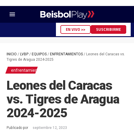
menu
EN VIVO >>
SUSCRIBIRME
INICIO
/
LVBP
/
EQUIPOS
/
ENFRENTAMIENTOS
/
Leones del Caracas vs.
Tigres de Aragua 2024-2025
enfrentamientos
Leones del Caracas
vs. Tigres de Aragua
2024-2025
Publicado por
septiembre 12, 2023