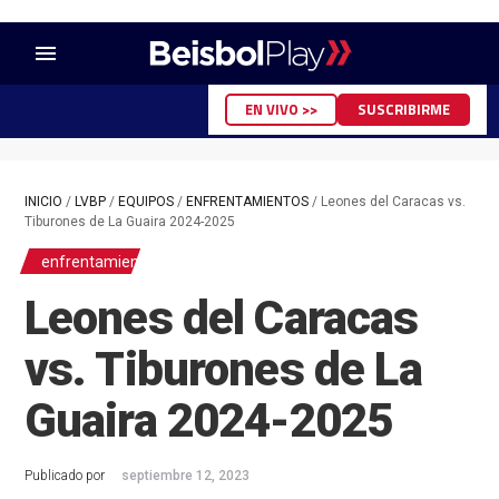
menu
EN VIVO >>
SUSCRIBIRME
INICIO
/
LVBP
/
EQUIPOS
/
ENFRENTAMIENTOS
/
Leones del Caracas vs.
Tiburones de La Guaira 2024-2025
enfrentamientos
Leones del Caracas
vs. Tiburones de La
Guaira 2024-2025
Publicado por
septiembre 12, 2023