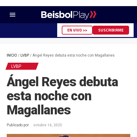
menu
EN VIVO >>
SUSCRIBIRME
INICIO
/
LVBP
/
Ángel Reyes debuta esta noche con Magallanes
LVBP
Ángel Reyes debuta
esta noche con
Magallanes
Publicado por
octubre 16, 2025