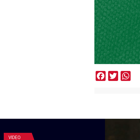
Facebo
Twit
W
VIDEO