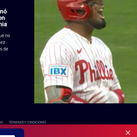
enó
on
hia
que no
áez
es de
AD
TÉRMINOS Y CONDICIONES
×
OS RESERVADOS - UNA MARCA REGISTRADA DE Ole Interactive LLC