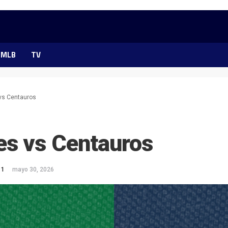
MLB
TV
s Centauros
s vs Centauros
 1
mayo 30, 2026