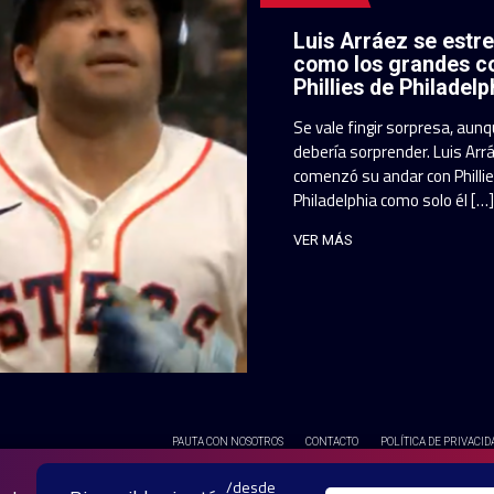
Luis Arráez se estr
como los grandes c
Phillies de Philadelp
Se vale fingir sorpresa, aun
debería sorprender. Luis Arr
comenzó su andar con Philli
Philadelphia como solo él […]
VER MÁS
PAUTA CON NOSOTROS
CONTACTO
POLÍTICA DE PRIVACID
© 2025 TODOS LOS DERECH
/desde