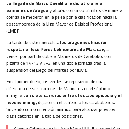
La llegada de Marco Davalillo le dio otro aire a
Samanes de Aragua
y ahora, con cinco triunfos de manera
corrida se metieron en la pelea por la clasificación hacia la
postemporada de la Liga Mayor de Beisbol Profesional
(LMBP)
La tarde de este miércoles,
los aragüeños hicieron
respetar el José Pérez Colmenares de Maracay
, al
vencer por partida doble a Marineros de Carabobo, con
pizarra de 14-13 y 7-3, en una doble jornada tras la
suspensión del juego del martes por lluvia.
En el primer duelo, los verdes se repusieron de una
diferencia de seis carreras de Marineros en el séptimo
inning, y
con siete carreras entre el octavo episodio y el
noveno inning,
dejaron en el terreno a los carabobeños.
Sirviendo como un envión anímico para alcanzar puestos
clasificatorios en la tabla de posiciones.
Alberto Callaspo se vistió de héroe 🦸🏻‍♂️🌳 y conectó su