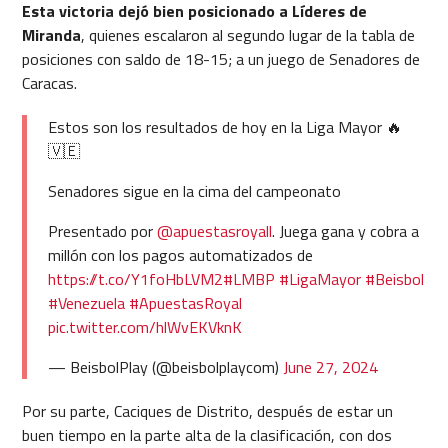
Esta victoria dejó bien posicionado a Líderes de
Miranda
, quienes escalaron al segundo lugar de la tabla de
posiciones con saldo de 18-15; a un juego de Senadores de
Caracas.
Estos son los resultados de hoy en la Liga Mayor 🔥
🇻🇪
Senadores sigue en la cima del campeonato
Presentado por
@apuestasroyall
. Juega gana y cobra a
millón con los pagos automatizados de
https://t.co/Y1foHbLVM2
#LMBP
#LigaMayor
#Beisbol
#Venezuela
#ApuestasRoyal
pic.twitter.com/hlWvEKVknK
— BeisbolPlay (@beisbolplaycom)
June 27, 2024
Por su parte, Caciques de Distrito, después de estar un
buen tiempo en la parte alta de la clasificación, con dos